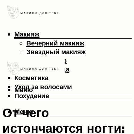
Макияж
Вечерний макияж
Звездный макияж
Макияж глаз
Макияж лица
Косметика
Уход за волосами
Меню
Похудение
От чего
Меню
истончаются ногти: