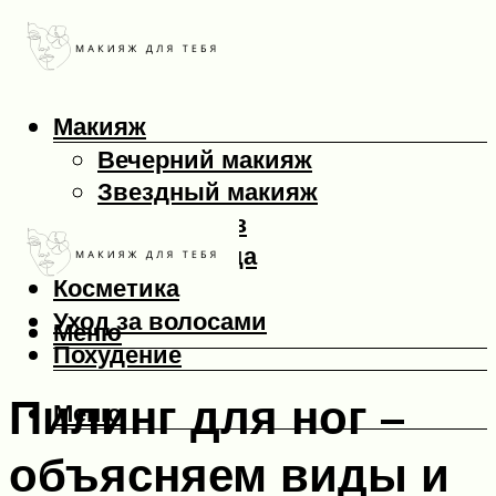
Макияж
Вечерний макияж
Звездный макияж
Макияж глаз
Макияж лица
Косметика
Уход за волосами
Меню
Похудение
Пилинг для ног –
Меню
объясняем виды и