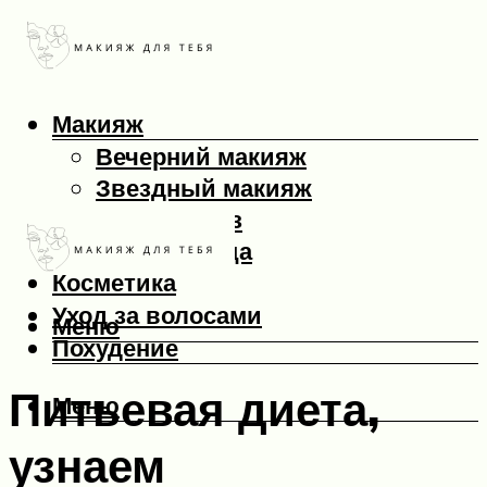
Макияж
Вечерний макияж
Звездный макияж
Макияж глаз
Макияж лица
Косметика
Уход за волосами
Меню
Похудение
Питьевая диета,
Меню
узнаем