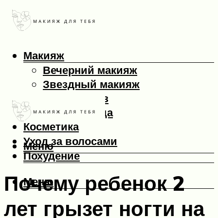
Макияж
Вечерний макияж
Звездный макияж
Макияж глаз
Макияж лица
Косметика
Уход за волосами
Меню
Похудение
Почему ребенок 2
Меню
лет грызет ногти на