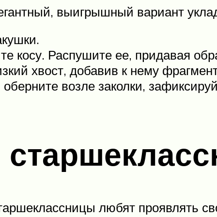
егантный, выигрышный вариант уклад
акушки.
те косу. Распушите ее, придавая обра
зкий хвост, добавив к нему фрагмент
з оберните возле заколки, зафиксиру
 старшекласс
таршеклассницы любят проявлять сво