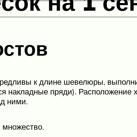
сок на 1 се
остов
редливы к длине шевелюры, выполнить
ся накладные пряди). Расположение х
ад ними.
 множество.