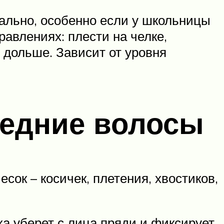
ально, особенно если у школьницы
авлениях: плести на челке,
 дольше. Зависит от уровня
редние волосы
ок – косичек, плетения, хвостиков,
ка уберет с лица пряди и фиксирует