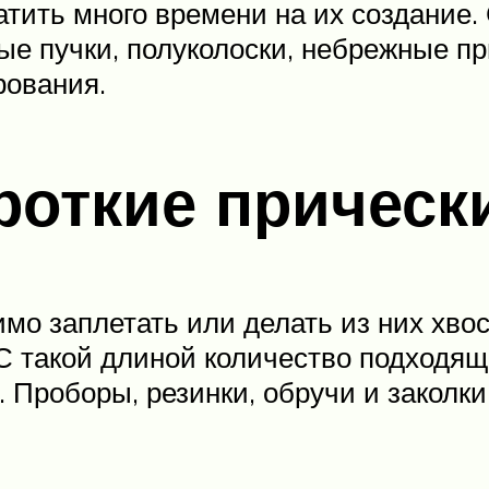
атить много времени на их создание.
ые пучки, полуколоски, небрежные пр
рования.
откие прическ
мо заплетать или делать из них хвос
. С такой длиной количество подходя
. Проборы, резинки, обручи и заколки