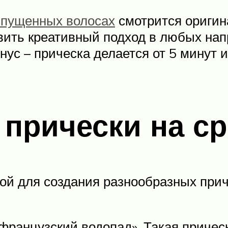
спущенных волосах
смотрится оригин
ить креативный подход в любых напр
ус – прическа делается от 5 минут и
прически на с
й для создания разнообразных причес
французский водопад». Такая причес