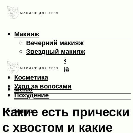
Макияж
Вечерний макияж
Звездный макияж
Макияж глаз
Макияж лица
Косметика
Уход за волосами
Меню
Похудение
Какие есть прически
Меню
с хвостом и какие