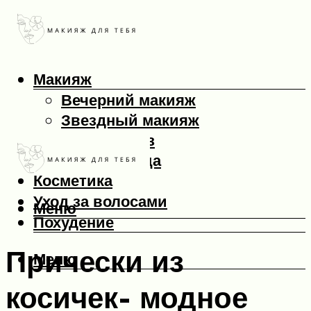
Макияж
Вечерний макияж
Звездный макияж
Макияж глаз
Макияж лица
Косметика
Уход за волосами
Меню
Похудение
Прически из
Меню
косичек- модное