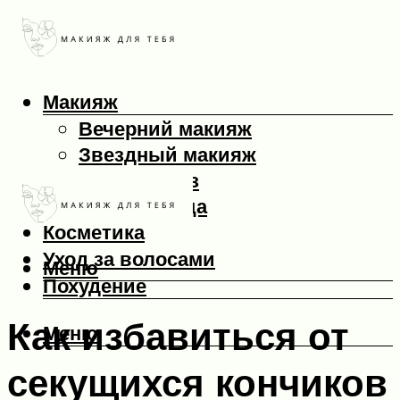
Макияж
Вечерний макияж
Звездный макияж
Макияж глаз
Макияж лица
Косметика
Уход за волосами
Меню
Похудение
Как избавиться от
Меню
секущихся кончиков