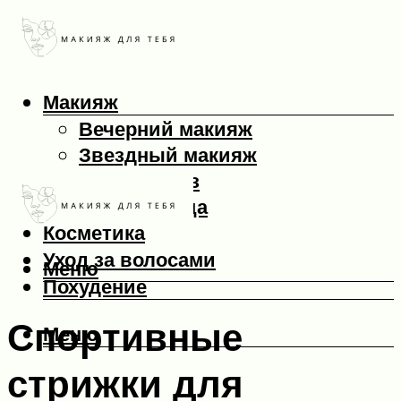
Макияж
Вечерний макияж
Звездный макияж
Макияж глаз
Макияж лица
Косметика
Уход за волосами
Меню
Похудение
Спортивные
Меню
стрижки для