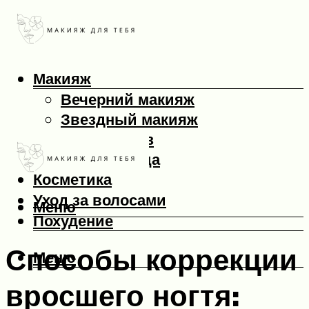
Макияж
Вечерний макияж
Звездный макияж
Макияж глаз
Макияж лица
Косметика
Уход за волосами
Меню
Похудение
Способы коррекции
Меню
вросшего ногтя: