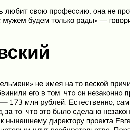
нь любит свою профессию, она не про
с мужем будем только рады» — говори
вский
ельмени» не имея на то веской причи
винили его в том, что он незаконно 
 173 млн рублей. Естественно, сам 
 за то, что это было сделано незаконн
 к нынешнему директору проекта Евг
о которым идут разбирательства. Пер