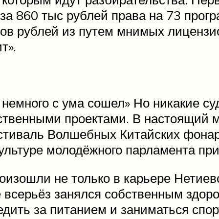
за 860 тыс рублей права на 73 прогр
ов рублей из путем мнимых лицензи
т».
 немного с ума сошел» Но никакие с
ственными проектами. В настоящий м
естиваль Волшебных Китайских фонар
 культуре молодёжного парламента пр
оизошли не только в карьере Нетиевс
е всерьёз занялся собственным здоро
едить за питанием и заниматься спор