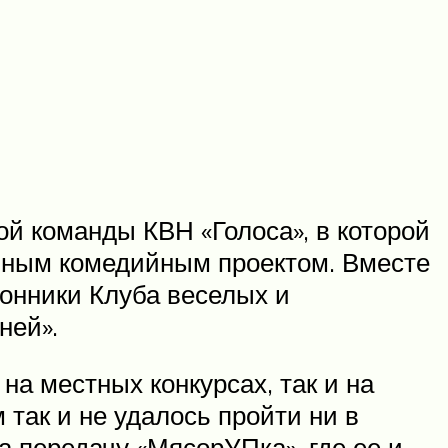
ой команды КВН «Голоса», в которой
езным комедийным проектом. Вместе
лонники Клуба веселых и
ней».
на местных конкурсах, так и на
так и не удалось пройти ни в
а передачу «МясорУПка», где ее и