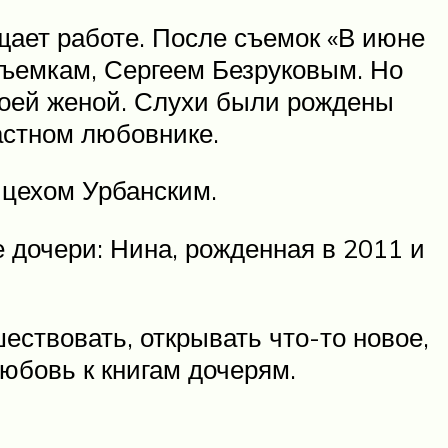
щает работе. После съемок «В июне
 съемкам, Сергеем Безруковым. Но
своей женой. Слухи были рождены
растном любовнике.
йцехом Урбанским.
е дочери: Нина, рожденная в 2011 и
ествовать, открывать что-то новое,
любовь к книгам дочерям.