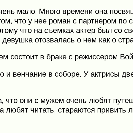
чень мало. Много времени она посвя
том, что у нее роман с партнером по
отому что на съемках актер был со 
ю, девушка отозвалась о нем как о ст
ем состоит в браке с режиссером Во
но и венчание в соборе. У актрисы дв
 что они с мужем очень любят путеш
на любят читать, стараются привить 