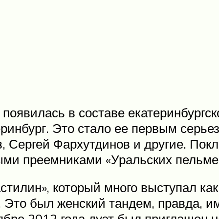
 появилась в составе екатеринбургск
теринбург. Это стало ее первым серь
в, Сергей Фархутдинов и другие. Пок
ыми преемниками «Уральских пельме
тилин», который много выступал как 
Это был женский тандем, правда, им 
бре 2012 года дуэт был приглашен н