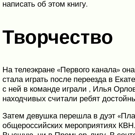
написать об этом книгу.
Творчество
На телеэкране «Первого канала» она
стала играть после переезда в Ека
с ней в команде играли , Илья Орло
находчивых считали ребят достойн
Затем девушка перешла в дуэт «Плас
общероссийских мероприятиях КВН. 
Высшую, ни в Премьер-лигу. В сентя