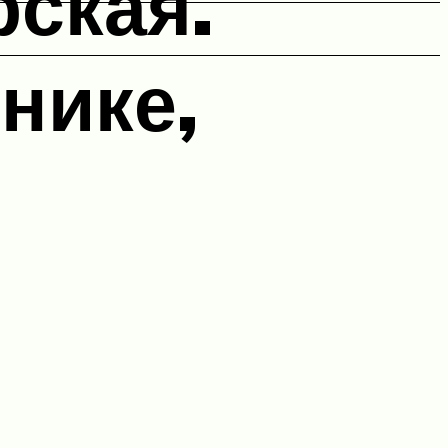
ская.
нике,