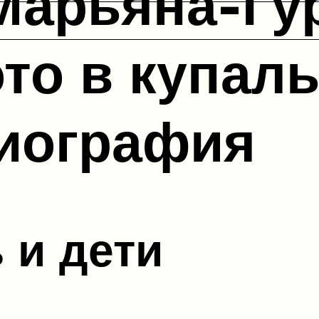
Марьяна-Гур
то в купаль
иография
 и дети