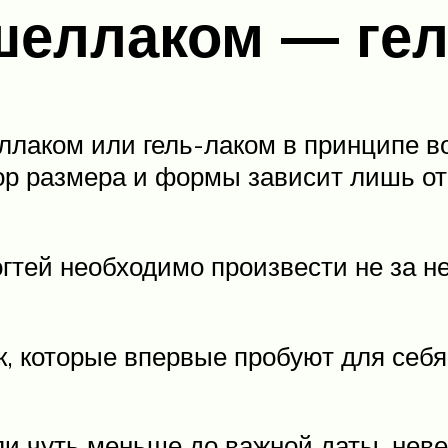
еллаком — гел
аком или гель-лаком в принципе воз
ор размера и формы зависит лишь от
тей необходимо произвести не за нес
, которые впервые пробуют для себя
и чуть меньше до важной даты, неве