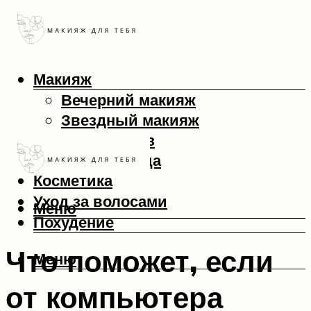
Макияж
Вечерний макияж
Звездный макияж
Макияж глаз
Макияж лица
Косметика
Уход за волосами
Меню
Похудение
Что поможет, если
Меню
от компьютера