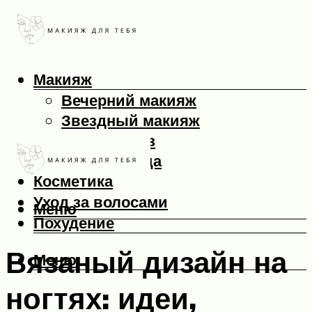
Макияж
Вечерний макияж
Звездный макияж
Макияж глаз
Макияж лица
Косметика
Уход за волосами
Меню
Похудение
Вязаный дизайн на
Меню
ногтях: идеи,