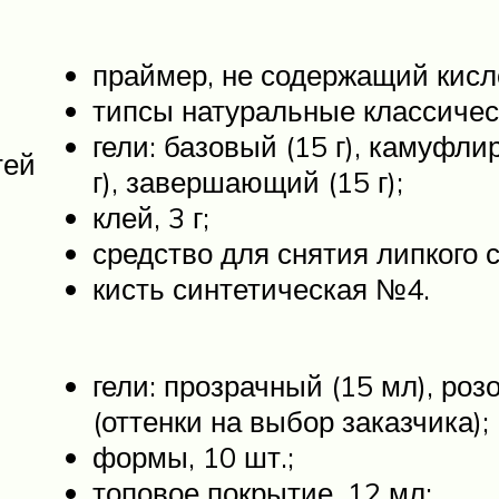
праймер, не содержащий кисло
типсы натуральные классическ
гели: базовый (15 г), камуфли
тей
г), завершающий (15 г);
клей, 3 г;
средство для снятия липкого с
кисть синтетическая №4.
гели: прозрачный (15 мл), роз
(оттенки на выбор заказчика);
формы, 10 шт.;
топовое покрытие, 12 мл;