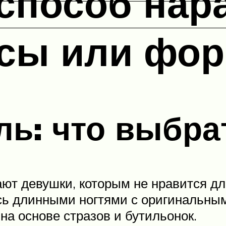
способ нар
псы или фо
ль: что выбра
ают девушки, которым не нравится д
сь длинными ногтями с оригинальны
на основе стразов и бутильонок.