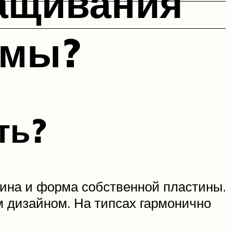
ащивания
рмы?
ть?
лина и форма собственной пластины.
м дизайном. На типсах гармонично