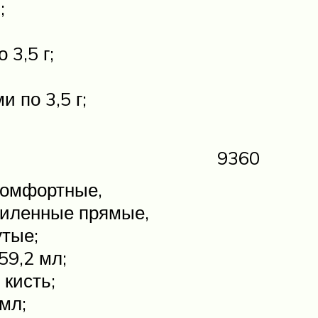
;
 3,5 г;
 по 3,5 г;
9360
 комфортные,
силенные прямые,
утые;
59,2 мл;
кисть;
мл;