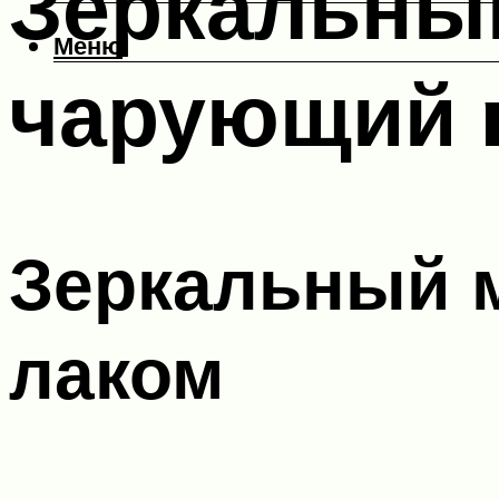
Зеркальны
Меню
чарующий m
Зеркальный 
лаком