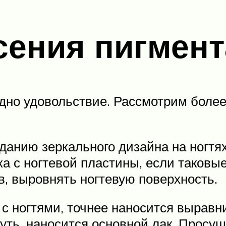
сения пигмент
дно удовольствие. Рассмотрим более
зданию зеркального дизайна на ногтях
ака с ногтевой пластины, если таков
ов, выровнять ногтевую поверхность.
 с ногтями, точнее наносится выравн
нуть, наносится основной лак. Просу