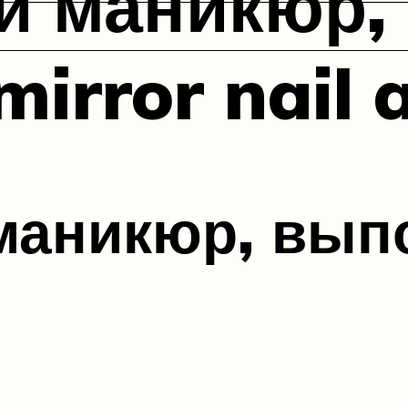
й маникюр,
irror nail 
маникюр, вып