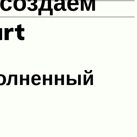
 создаем
art
олненный