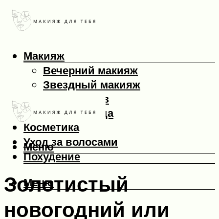
Макияж
Вечерний макияж
Звездный макияж
Макияж глаз
Макияж лица
Косметика
Уход за волосами
Меню
Похудение
Золотистый
Меню
новогодний или