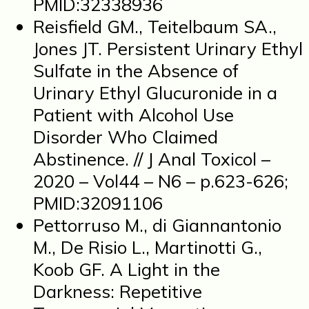
PMID:32338936
Reisfield GM., Teitelbaum SA.,
Jones JT. Persistent Urinary Ethyl
Sulfate in the Absence of
Urinary Ethyl Glucuronide in a
Patient with Alcohol Use
Disorder Who Claimed
Abstinence. // J Anal Toxicol –
2020 – Vol44 – N6 – p.623-626;
PMID:32091106
Pettorruso M., di Giannantonio
M., De Risio L., Martinotti G.,
Koob GF. A Light in the
Darkness: Repetitive