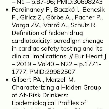
– N1 – p.87-96; PMID:30698243
Ferdinandy P., Baczkó I., Bencsik
P., Giricz Z., Görbe A., Pacher P.,
Varga ZV., Varró A., Schulz R.
Definition of hidden drug
cardiotoxicity: paradigm change
in cardiac safety testing and its
clinical implications. // Eur Heart J
– 2019 – Vol40 – N22 – p.1771-
1777; PMID:29982507
Gilbert PA., Marzell M.
Characterizing a Hidden Group
of At-Risk Drinkers:
Epidemiological Profiles of