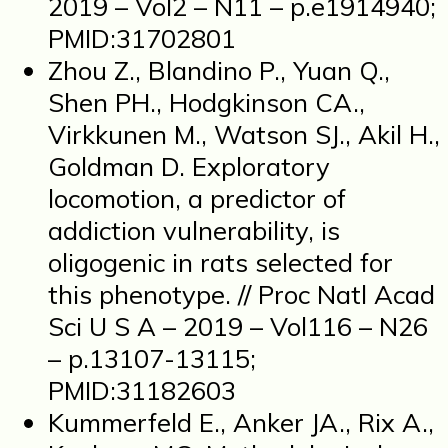
2019 – Vol2 – N11 – p.e1914940;
PMID:31702801
Zhou Z., Blandino P., Yuan Q.,
Shen PH., Hodgkinson CA.,
Virkkunen M., Watson SJ., Akil H.,
Goldman D. Exploratory
locomotion, a predictor of
addiction vulnerability, is
oligogenic in rats selected for
this phenotype. // Proc Natl Acad
Sci U S A – 2019 – Vol116 – N26
– p.13107-13115;
PMID:31182603
Kummerfeld E., Anker JA., Rix A.,