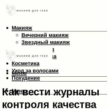
Макияж
Вечерний макияж
Звездный макияж
Макияж глаз
Макияж лица
Косметика
Уход за волосами
Меню
Похудение
Как вести журналы
Меню
контроля качества