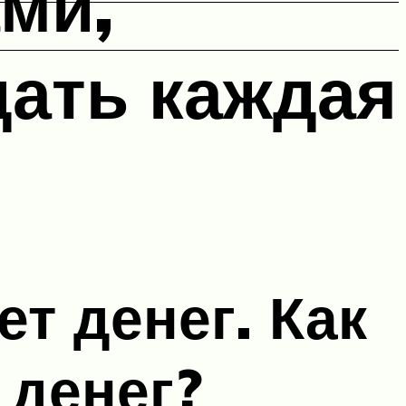
ами,
ать каждая
т денег. Как
 денег?