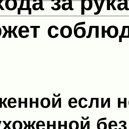
хода за рук
ожет соблюд
женной если не
хоженной без