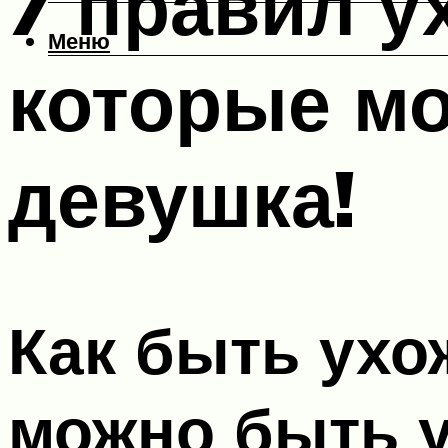
7 правил у
Меню
которые м
девушка!
Как быть ухо
можно быть у