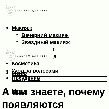
Макияж
Вечерний макияж
Звездный макияж
Макияж глаз
Макияж лица
Косметика
Уход за волосами
Меню
Похудение
А вы знаете, почему
Меню
появляются