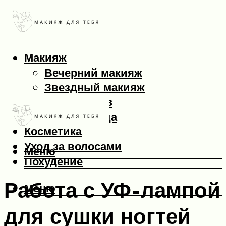
Макияж
Вечерний макияж
Звездный макияж
Макияж глаз
Макияж лица
Косметика
Уход за волосами
Меню
Похудение
Работа с УФ-лампой
Меню
для сушки ногтей