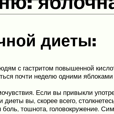
ню: яблочн
чной диеты:
 людям с гастритом повышенной кисло
ться почти неделю одними яблоками 
мочувствия. Если вы привыкли употр
и диеты вы, скорее всего, столкнетес
я боль, тошнота, головокружение. С