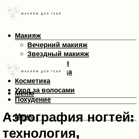
Макияж
Вечерний макияж
Звездный макияж
Макияж глаз
Макияж лица
Косметика
Уход за волосами
Меню
Похудение
Аэрография ногтей:
Меню
технология,