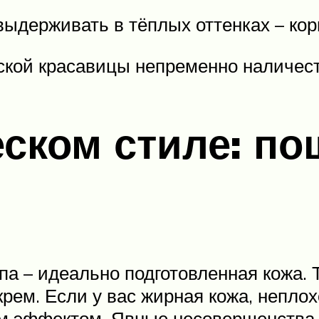
выдерживать в тёплых оттенках – кор
ской красавицы непременно наличес
еском стиле: п
па – идеально подготовленная кожа. 
ем. Если у вас жирная кожа, непло
м эффектом. Явные несовершенства 