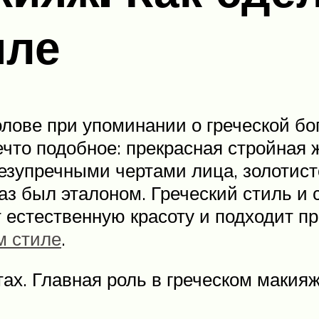
иле
голове при упоминании о греческой б
что подобное: прекрасная стройная 
зупречными чертами лица, золотист
 был эталоном. Греческий стиль и с
т естественную красоту и подходит п
м стиле
.
тах. Главная роль в греческом макия