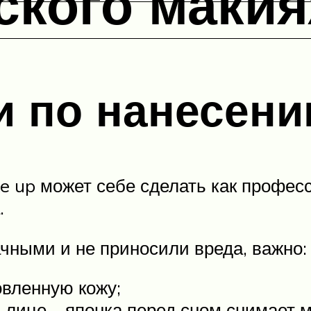
ского маки
и по нанесен
 up может себе сделать как професс
.
ными и не приносили вреда, важно:
овленную кожу;
а лице – японка перед сном снимает 