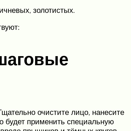
ичневых, золотистых.
твуют:
ошаговые
Тщательно очистите лицо, нанесите
хо будет применить специальную
вроде прыщиков и тёмных кругов