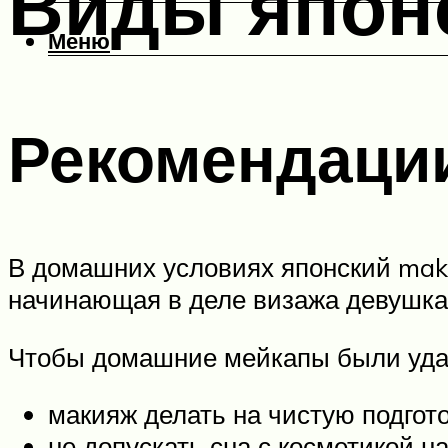
Виды япон
Меню
Рекомендаци
В домашних условиях японский make
начинающая в деле визажа девушка
Чтобы домашние мейкапы были удач
макияж делать на чистую подгот
не допускать сна с косметикой н