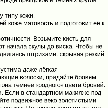
 типу кожи.
й коже матовость и подготовит её к
отичности. Возьмите кисть для
от начала скулы до виска. Чтобы не
 двигаясь штрихами, скрывая резкий
пустима даже лёгкая
ающие волоски, придайте бровям
она темнее «родного» цвета бровей.
и. Если в стандартном макияже под
ройте подвижное веко золотистыми
невыми. Не трудно догадаться, что