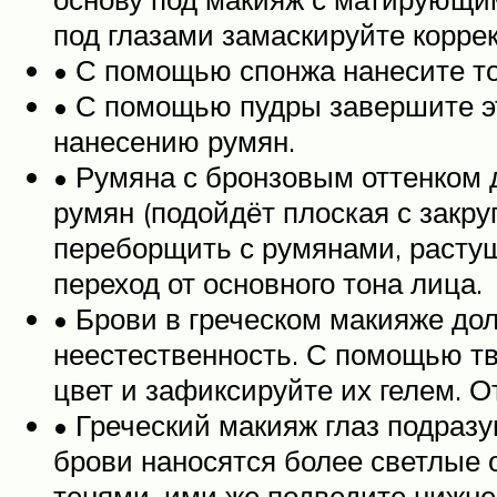
под глазами замаскируйте корре
• С помощью спонжа нанесите т
• С помощью пудры завершите эт
нанесению румян.
• Румяна с бронзовым оттенком 
румян (подойдёт плоская с закру
переборщить с румянами, растуш
переход от основного тона лица.
• Брови в греческом макияже до
неестественность. С помощью т
цвет и зафиксируйте их гелем. О
• Греческий макияж глаз подраз
брови наносятся более светлые о
тенями, ими же подведите нижнее