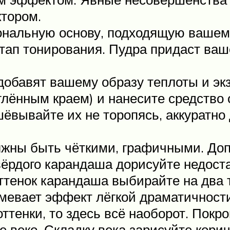
ктором.
ональную основу, подходящую вашему
ап тонирования. Пудра придаст ваше
добавят вашему образу теплоты и экз
глённым краем) и нанесите средство 
ёвывайте их не торопясь, аккуратно
лжны быть чёткими, графичными. До
вёрдого карандаша дорисуйте недост
ттенок карандаша выбирайте на два т
умевает эффект лёгкой драматичност
ттенки, то здесь всё наоборот. Пок
 веко. Складку века зарисуйте корич