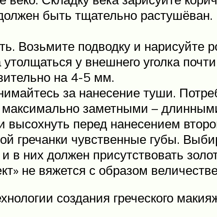
 должен быть тщательно растушёван.
ть. Возьмите подводку и нарисуйте р
 утолщаться у внешнего уголка почти
зительно на 4-5 мм.
нимайтесь за нанесение туши. Потреб
 максимально заметными – длинным
и высохнуть перед нанесением второг
ой гречанки чувственные губы. Выби
 и в них должен присутствовать зол
кт» не вяжется с образом величестве
хнологии создания греческого макия