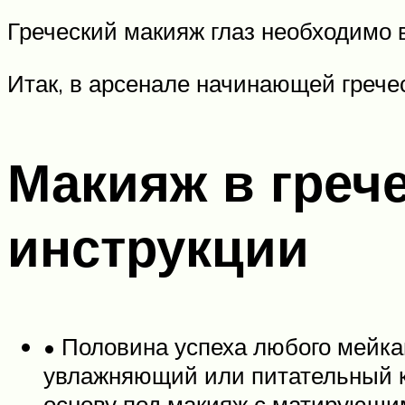
Греческий макияж глаз необходимо 
Итак, в арсенале начинающей грече
Макияж в греч
инструкции
• Половина успеха любого мейка
увлажняющий или питательный кр
основу под макияж с матирующи