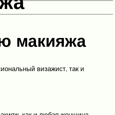
яжа
ию макияжа
иональный визажист, так и
макияж, как и любая женщина,