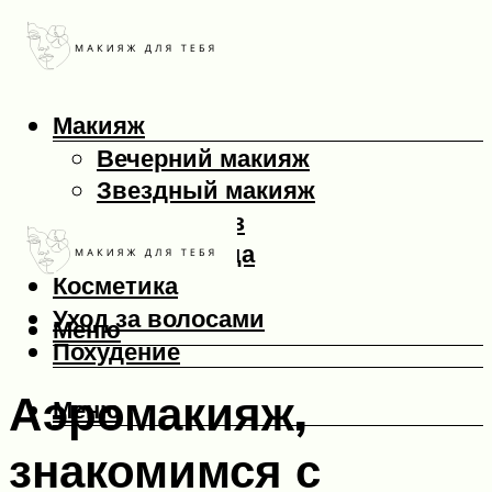
Макияж
Вечерний макияж
Звездный макияж
Макияж глаз
Макияж лица
Косметика
Уход за волосами
Меню
Похудение
Аэромакияж,
Меню
знакомимся с