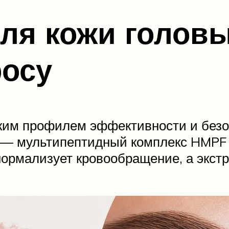
для кожи головы
росу
ким профилем эффективности и безо
е — мультипептидный комплекс HMPF 
нормализует кровообращение, а экст