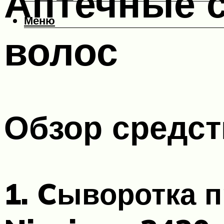
Аптечные с
Меню
волос
Обзор средст
1. Cыворотка 