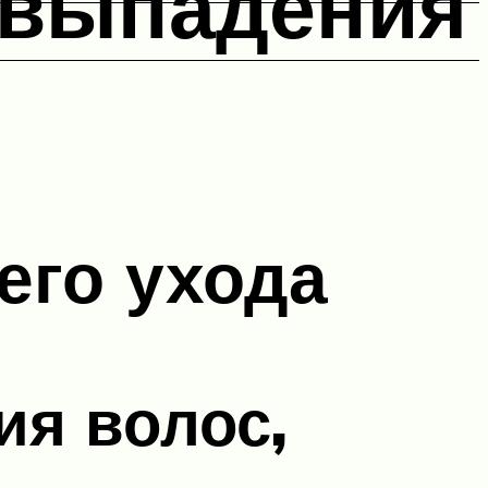
 выпадения
его ухода
ия волос,