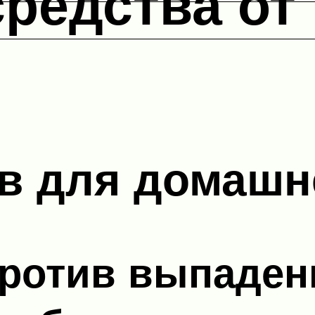
редства от
в для домашн
против выпаден