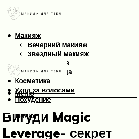
Макияж
Вечерний макияж
Звездный макияж
Макияж глаз
Макияж лица
Косметика
Уход за волосами
Меню
Похудение
Бигуди Magic
Меню
Leverage- секрет