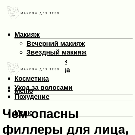
Макияж
Вечерний макияж
Звездный макияж
Макияж глаз
Макияж лица
Косметика
Уход за волосами
Меню
Похудение
Чем опасны
Меню
филлеры для лица,