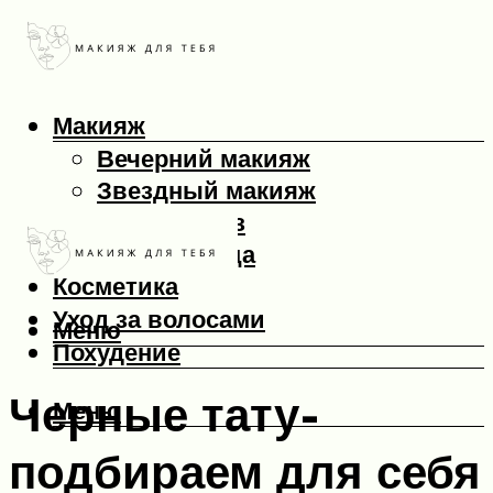
Макияж
Вечерний макияж
Звездный макияж
Макияж глаз
Макияж лица
Косметика
Уход за волосами
Меню
Похудение
Черные тату-
Меню
подбираем для себя