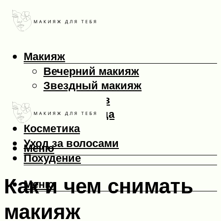
Макияж
Вечерний макияж
Звездный макияж
Макияж глаз
Макияж лица
Косметика
Уход за волосами
Меню
Похудение
Как и чем снимать
Меню
макияж