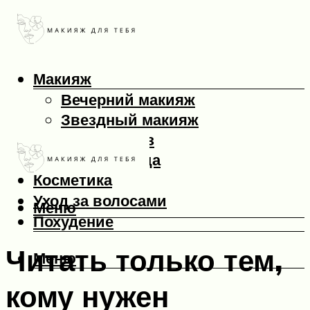
Макияж
Вечерний макияж
Звездный макияж
Макияж глаз
Макияж лица
Косметика
Уход за волосами
Меню
Похудение
Читать только тем,
Меню
кому нужен