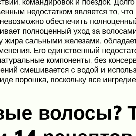
вий, командировок и поездок. Долго 
нным недостатком является то, что 
 невозможно обеспечить полноценны
вает полноценный уход за волосами
ку жира сальными железами, облада
менения. Его единственный недостато
натуральные компоненты, без консерв
ений смешивается с водой и исполь
виде порошка, поскольку все ингреди
вые волосы? 