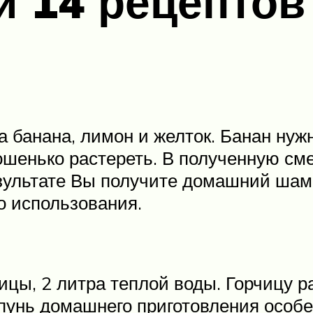
и 14 рецептов
 банана, лимон и желток. Банан нужн
ошенько растереть. В полученную см
результате Вы получите домашний шам
о использования.
чицы, 2 литра теплой воды. Горчицу 
пунь домашнего приготовления особе