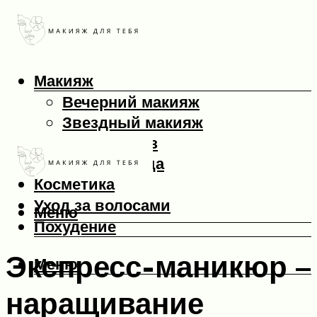
Макияж
Вечерний макияж
Звездный макияж
Макияж глаз
Макияж лица
Косметика
Уход за волосами
Меню
Похудение
Экспресс-маникюр –
Меню
наращивание