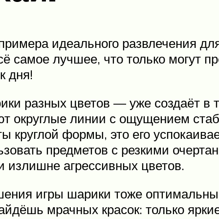
примера идеального развлечения для
сё самое лучшее, что только могут п
к дня!
рики разных цветов — уже создаёт в 
ют округлые линии с ощущением стаб
еты круглой формы, это его успокаива
ьзовать предметов с резкими очертан
 излишне агрессивных цветов.
решения игры шарики тоже оптимальн
найдёшь мрачных красок: только ярк