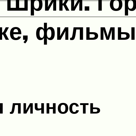
 Шрики. Го
ке, фильмы
я личность