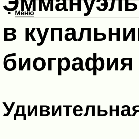
Эммануэль
Меню
в купальни
биография
Удивительна