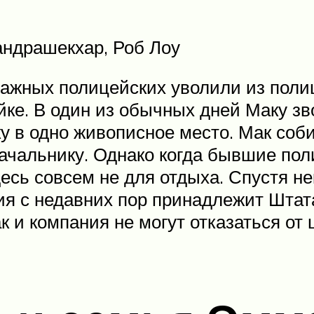
андрашекхар, Роб Лоу
важных полицейских уволили из полиц
йке. В один из обычных дней Маку з
у в одно живописное место. Мак соби
чальнику. Однако когда бывшие пол
десь совсем не для отдыха. Спустя н
рия с недавних пор принадлежит Штат
к и компания не могут отказаться от