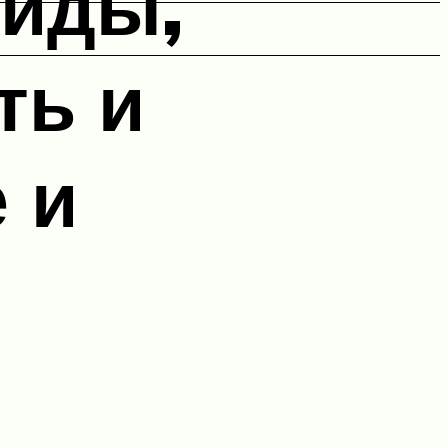
виды,
ть и
 и