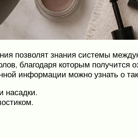
ия позволят знания системы междун
олов, благодаря которым получится 
нной информации можно узнать о так
и насадки.
востиком.