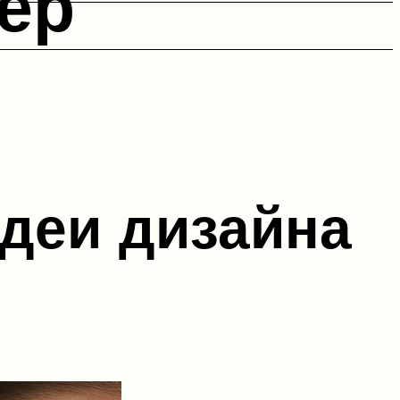
ер
идеи дизайна