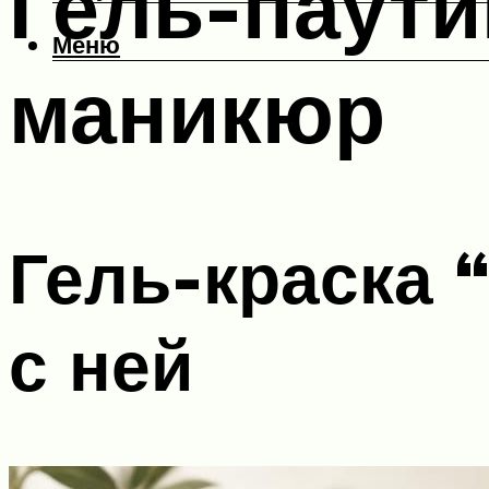
Гель-паути
Меню
маникюр
Гель-краска 
с ней