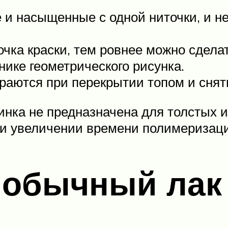
е и насыщенные с одной ниточки, и н
очка краски, тем ровнее можно сдела
нике геометрического рисунка.
раются при перекрытии топом и сняти
тинка не предназначена для толстых 
ри увеличении времени полимеризац
 обычный лак