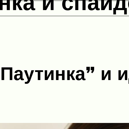
нка и спайд
“Паутинка” и 