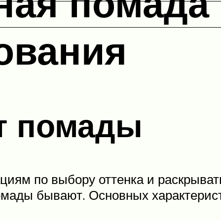
ная помада
ования
т помады
циям по выбору оттенка и раскрыват
омады бывают. Основных характерист