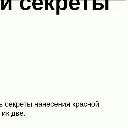
 и секреты
ь секреты нанесения красной
ик две.