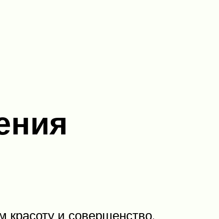
ения
м красоту и совершенство.