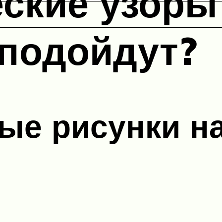
ские узоры 
 подойдут?
е рисунки на