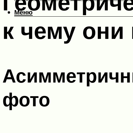
Геометриче
Меню
к чему они
Асимметричны
фото