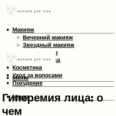
Макияж
Вечерний макияж
Звездный макияж
Макияж глаз
Макияж лица
Косметика
Уход за волосами
Меню
Похудение
Гиперемия лица: о
Меню
чем