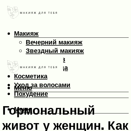
Макияж
Вечерний макияж
Звездный макияж
Макияж глаз
Макияж лица
Косметика
Уход за волосами
Меню
Похудение
Гормональный
Меню
живот у женщин. Как