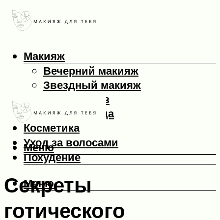
Макияж
Вечерний макияж
Звездный макияж
Макияж глаз
Макияж лица
Косметика
Уход за волосами
Меню
Похудение
Секреты
Меню
готического