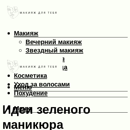
Макияж
Вечерний макияж
Звездный макияж
Макияж глаз
Макияж лица
Косметика
Уход за волосами
Меню
Похудение
Идеи зеленого
Меню
маникюра