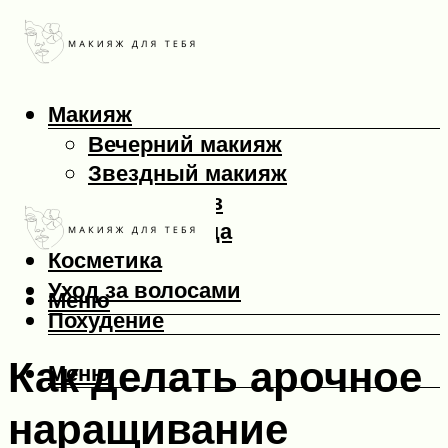
Макияж
Вечерний макияж
Звездный макияж
Макияж глаз
Макияж лица
Косметика
Уход за волосами
Меню
Похудение
Как делать арочное
Меню
наращивание