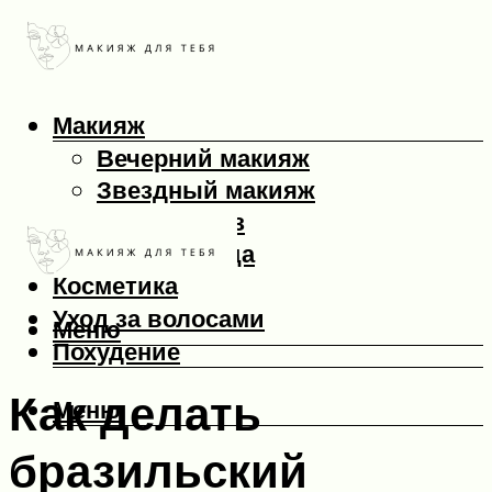
Макияж
Вечерний макияж
Звездный макияж
Макияж глаз
Макияж лица
Косметика
Уход за волосами
Меню
Похудение
Как делать
Меню
бразильский