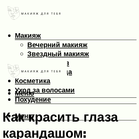
Макияж
Вечерний макияж
Звездный макияж
Макияж глаз
Макияж лица
Косметика
Уход за волосами
Меню
Похудение
Как красить глаза
Меню
карандашом: