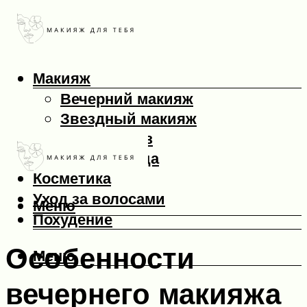
Макияж
Вечерний макияж
Звездный макияж
Макияж глаз
Макияж лица
Косметика
Уход за волосами
Меню
Похудение
Особенности
Меню
вечернего макияжа