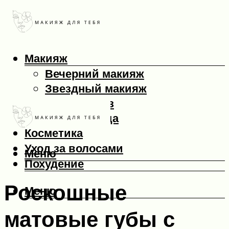
Макияж
Вечерний макияж
Звездный макияж
Макияж глаз
Макияж лица
Косметика
Уход за волосами
Меню
Похудение
Роскошные
Меню
матовые губы с