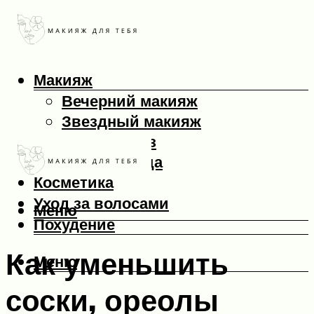
Макияж
Вечерний макияж
Звездный макияж
Макияж глаз
Макияж лица
Косметика
Уход за волосами
Меню
Похудение
Как уменьшить
Меню
соски, ореолы