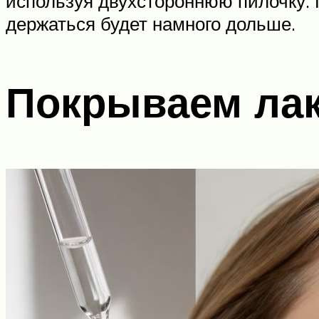
используя двухстороннюю пилочку. П
держаться будет намного дольше.
Покрываем ла