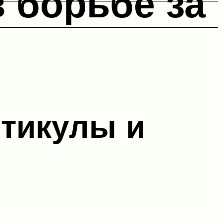
 борьбе за
утикулы и