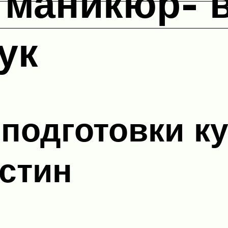
маникюр- в
ук
подготовки к
стин