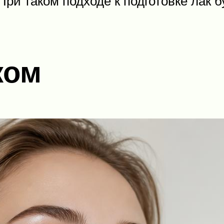
ри таком подходе к подготовке лак б
ком