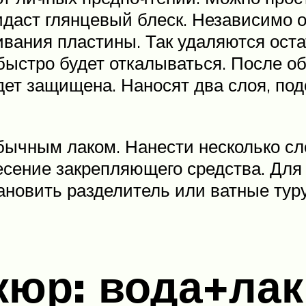
идаст глянцевый блеск. Независимо 
вания пластины. Так удаляются остат
 быстро будет откалываться. После 
дет защищена. Наносят два слоя, под
бычным лаком. Нанести несколько сло
сение закрепляющего средства. Для 
новить разделитель или ватные турун
кюр: вода+лак