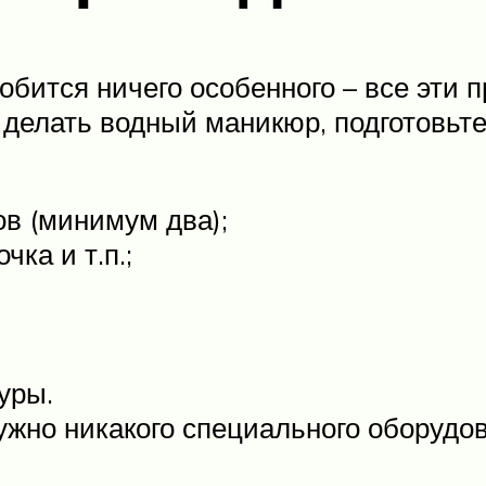
бится ничего особенного – все эти п
к делать водный маникюр, подготовь
ов (минимум два);
чка и т.п.;
уры.
ужно никакого специального оборудова